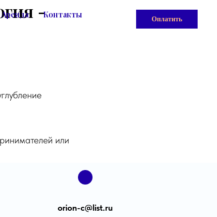
гия -
Аренда
Контакты
Оплатить
углубление
принимателей или
orion-с@list.ru