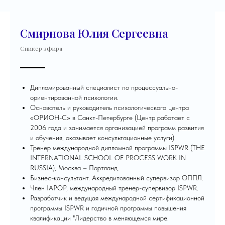
Смирнова Юлия Сергеевна
Спикер эфира
Дипломированный специалист по процессуально-
ориентированной психологии.
Основатель и руководитель психологического центра
«ОРИОН-С» в Санкт-Петербурге (Центр работает с
2006 года и занимается организацией программ развития
и обучения, оказывает консультационные услуги).
Тренер международной дипломной программы ISPWR (THE
INTERNATIONAL SCHOOL OF PROCESS WORK IN
RUSSIA), Москва – Портланд.
Бизнес-консультант. Аккредитованный супервизор ОППЛ.
Член IAPOP, меж­ду­народ­ный тре­нер-супервизор ISPWR.
Разработчик и ве­дущая меж­ду­народ­ной сертификационной
прог­раммы ISPWR и годичной программы повышения
квалификации "Лидерство в меняющемся мире.