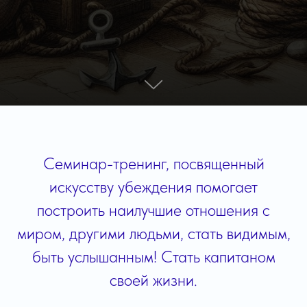
Семинар-тренинг, посвященный
искусству убеждения помогает
построить наилучшие отношения с
миром, другими людьми, стать видимым,
быть услышанным! Стать капитаном
своей жизни.