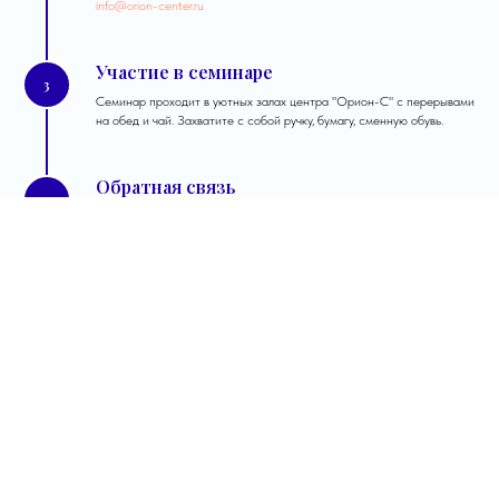
info@orion-center.ru
Участие в семинаре
3
Семинар проходит в уютных залах центра "Орион-С" с перерывами
на обед и чай. Захватите с собой ручку, бумагу, сменную обувь.
Обратная связь
4
Будем благодарны за отзыв о полученных знаниях и трансформации
(на сайте и в карточке организации на Яндекс)
Адрес проведения семинара